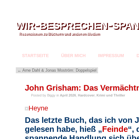
wir-besprechen-spa
Rezensionen zu Büchern und anderen Medien
STARTSEITE
ÜBER MICH
IMPRESSUM
←
Arne Dahl & Jonas Moström: Doppelspiel
APR.
John Grisham: Das Vermächt
02
Posted by Biggy in
April 2026
,
Hardcover
,
Krimi und Thriller
Heyne
Das letzte Buch, das ich von
gelesen habe, hieß „
Feinde
“,
spannende Handlung sich übe