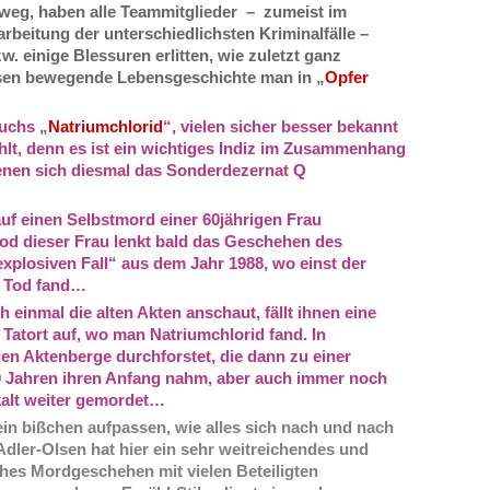
nweg, haben alle Teammitglieder – zumeist im
beitung der unterschiedlichsten Kriminalfälle –
 einige Blessuren erlitten, wie zuletzt ganz
sen bewegende Lebensgeschichte man in „
Opfer
buchs „
Natriumchlorid
“, vielen sicher besser bekannt
hlt, denn es ist ein wichtiges Indiz im Zusammenhang
denen sich diesmal das Sonderdezernat Q
uf einen Selbstmord einer 60jährigen Frau
d dieser Frau lenkt bald das Geschehen des
explosiven Fall“ aus dem Jahr 1988, wo einst der
n Tod fand…
einmal die alten Akten anschaut, fällt ihnen eine
Tatort auf, wo man Natriumchlorid fand. In
en Aktenberge durchforstet, die dann zu einer
30 Jahren ihren Anfang nahm, aber auch immer noch
skalt weiter gemordet…
in bißchen aufpassen, wie alles sich nach und nach
dler-Olsen hat hier ein sehr weitreichendes und
es Mordgeschehen mit vielen Beteiligten