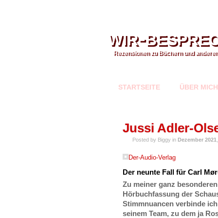
wir-bespre
Rezensionen zu Büchern und andere
STARTSEITE
ÜBER MICH
DEZ.
Jussi Adler-Ols
31
Posted by Biggy in
Dezember 2021
Der-Audio-Verlag
Der neunte Fall für Carl M
Zu meiner ganz besonderen 
Hörbuchfassung der Schau
Stimmnuancen verbinde ich 
seinem Team, zu dem ja Ros