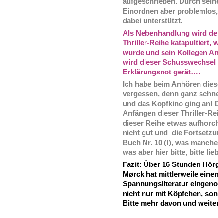
aufgeschrieben. Durch sein
Einordnen aber problemlos,
dabei unterstützt.
Als Nebenhandlung wird de
Thriller-Reihe katapultiert, 
wurde und sein Kollegen Ank
wird dieser Schusswechsel 
Erklärungsnot gerät….
Ich habe beim Anhören dies
vergessen, denn ganz schne
und das Kopfkino ging an! D
Anfängen dieser Thriller-Re
dieser Reihe etwas aufhorche
nicht gut und die Fortsetzu
Buch Nr. 10 (!), was manche 
was aber hier bitte, bitte li
Fazit: Über 16 Stunden Hör
Mørck hat mittlerweile eine
Spannungsliteratur eingeno
nicht nur mit Köpfchen, son
Bitte mehr davon und weiter