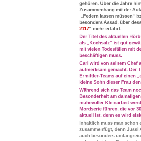
gehören. Über die Jahre hi
Zusammenhang mit der Aufar
„Federn lassen müssen“ bzw.
besonders Assad, über des
2117
“ mehr erfährt.
Der Titel des aktuellen Hör
als „Kochsalz“ ist gut gewä
mit vielen Todesfällen mit 
beschäftigen muss.
Carl wird von seinem Chef a
aufmerksam gemacht. Der To
Ermittler-Teams auf einen „
kleine Sohn dieser Frau de
Während sich das Team noch 
Besonderheit am damaligen 
mühevoller Kleinarbeit werd
Mordserie führen, die vor 
aktuell ist, denn es wird ei
Inhaltlich muss man schon e
zusammenfügt, denn Jussi A
auch besonders umfangreich