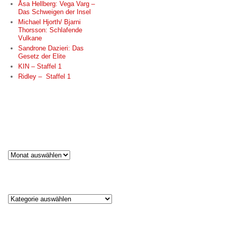
Åsa Hellberg: Vega Varg –
Das Schweigen der Insel
Michael Hjorth/ Bjarni
Thorsson: Schlafende
Vulkane
Sandrone Dazieri: Das
Gesetz der Elite
KIN – Staffel 1
Ridley – Staffel 1
NEUESTE KOMMENTARE
ARCHIV
Archiv
KATEGORIEN
Kategorien
META