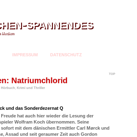
chen-spannendes
n Medien
IMPRESSUM
DATENSCHUTZ
TOP
en: Natriumchlorid
,
Hörbuch
,
Krimi und Thriller
ørck und das Sonderdezernat Q
Freude hat auch hier wieder die Lesung der
spieler Wolfram Koch übernommen. Seine
sofort mit dem dänischen Ermittler Carl Mørck und
e, Assad und seit geraumer Zeit auch Gordon