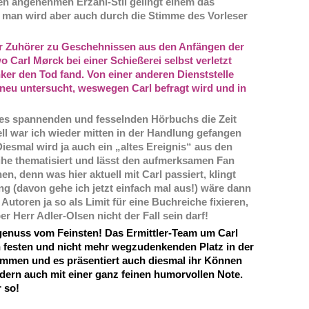
en angenehmen Erzähl-Stil gelingt einem das
 man wird aber auch durch die Stimme des Vorleser
r Zuhörer zu Geschehnissen aus den Anfängen der
wo Carl Mørck bei einer Schießerei selbst verletzt
er den Tod fand. Von einer anderen Dienststelle
neu untersucht, weswegen Carl befragt wird und in
es spannenden und fesselnden Hörbuchs die Zeit
ll war ich wieder mitten in der Handlung gefangen
iesmal wird ja auch ein „altes Ereignis“ aus den
ihe thematisiert und lässt den aufmerksamen Fan
n, denn was hier aktuell mit Carl passiert, klingt
ng (davon gehe ich jetzt einfach mal aus!) wäre dann
Autoren ja so als Limit für eine Buchreiche fixieren,
eber Herr Adler-Olsen nicht der Fall sein darf!
genuss vom Feinsten! Das Ermittler-Team um Carl
n festen und nicht mehr wegzudenkenden Platz in der
mmen und es präsentiert auch diesmal ihr Können
dern auch mit einer ganz feinen humorvollen Note.
 so!